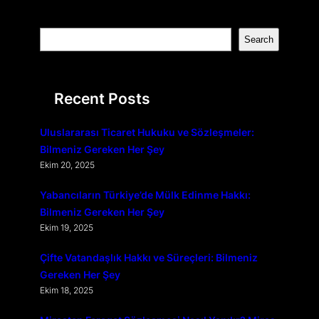
S
Search
e
a
r
Recent Posts
c
h
Uluslararası Ticaret Hukuku ve Sözleşmeler:
Bilmeniz Gereken Her Şey
Ekim 20, 2025
Yabancıların Türkiye’de Mülk Edinme Hakkı:
Bilmeniz Gereken Her Şey
Ekim 19, 2025
Çifte Vatandaşlık Hakkı ve Süreçleri: Bilmeniz
Gereken Her Şey
Ekim 18, 2025