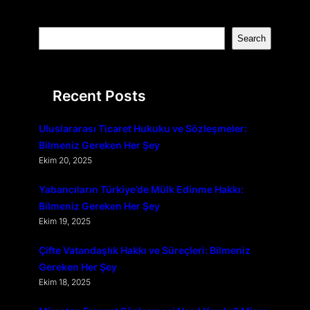
S
Search
e
a
r
Recent Posts
c
h
Uluslararası Ticaret Hukuku ve Sözleşmeler:
Bilmeniz Gereken Her Şey
Ekim 20, 2025
Yabancıların Türkiye’de Mülk Edinme Hakkı:
Bilmeniz Gereken Her Şey
Ekim 19, 2025
Çifte Vatandaşlık Hakkı ve Süreçleri: Bilmeniz
Gereken Her Şey
Ekim 18, 2025