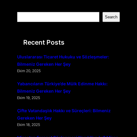
S
Search
e
a
r
Recent Posts
c
h
Uluslararası Ticaret Hukuku ve Sözleşmeler:
Bilmeniz Gereken Her Şey
Ekim 20, 2025
Yabancıların Türkiye’de Mülk Edinme Hakkı:
Bilmeniz Gereken Her Şey
Ekim 19, 2025
Çifte Vatandaşlık Hakkı ve Süreçleri: Bilmeniz
Gereken Her Şey
Ekim 18, 2025