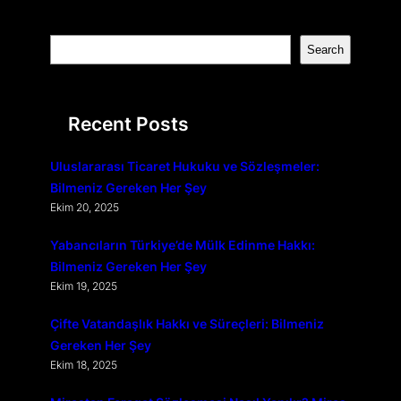
S
Search
e
a
r
Recent Posts
c
h
Uluslararası Ticaret Hukuku ve Sözleşmeler:
Bilmeniz Gereken Her Şey
Ekim 20, 2025
Yabancıların Türkiye’de Mülk Edinme Hakkı:
Bilmeniz Gereken Her Şey
Ekim 19, 2025
Çifte Vatandaşlık Hakkı ve Süreçleri: Bilmeniz
Gereken Her Şey
Ekim 18, 2025