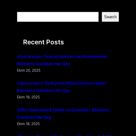
S
Search
e
a
r
Recent Posts
c
h
Uluslararası Ticaret Hukuku ve Sözleşmeler:
Bilmeniz Gereken Her Şey
Ekim 20, 2025
Yabancıların Türkiye’de Mülk Edinme Hakkı:
Bilmeniz Gereken Her Şey
Ekim 19, 2025
Çifte Vatandaşlık Hakkı ve Süreçleri: Bilmeniz
Gereken Her Şey
Ekim 18, 2025