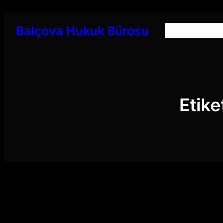
İçeriğe
geç
Balçova Hukuk Bürosu
Etike