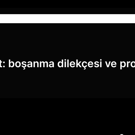
Anasayfa
Hizmetlerimiz
Blog
t:
boşanma dilekçesi ve pr