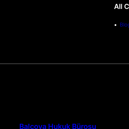
All 
Blo
Balçova Hukuk Bürosu