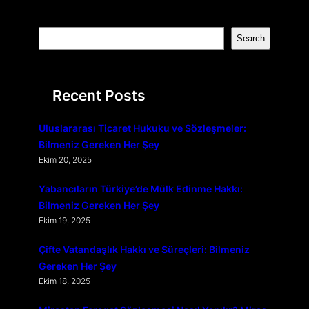
S
Search
e
a
r
Recent Posts
c
h
Uluslararası Ticaret Hukuku ve Sözleşmeler:
Bilmeniz Gereken Her Şey
Ekim 20, 2025
Yabancıların Türkiye’de Mülk Edinme Hakkı:
Bilmeniz Gereken Her Şey
Ekim 19, 2025
Çifte Vatandaşlık Hakkı ve Süreçleri: Bilmeniz
Gereken Her Şey
Ekim 18, 2025