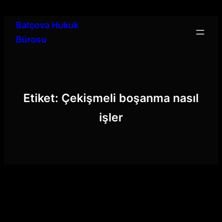
İçeriğe
geç
Balçova Hukuk
Bürosu
Etiket:
Çekişmeli boşanma nasıl
işler