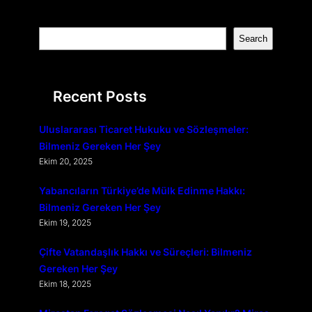
S
Search
e
a
r
Recent Posts
c
h
Uluslararası Ticaret Hukuku ve Sözleşmeler:
Bilmeniz Gereken Her Şey
Ekim 20, 2025
Yabancıların Türkiye’de Mülk Edinme Hakkı:
Bilmeniz Gereken Her Şey
Ekim 19, 2025
Çifte Vatandaşlık Hakkı ve Süreçleri: Bilmeniz
Gereken Her Şey
Ekim 18, 2025