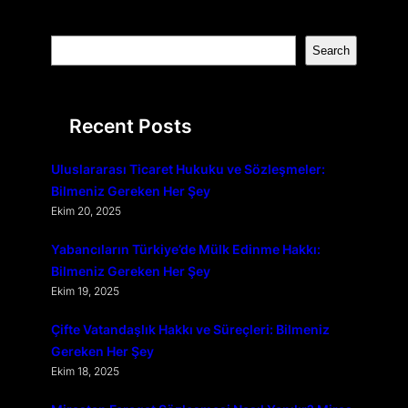
S
Search
e
a
r
Recent Posts
c
h
Uluslararası Ticaret Hukuku ve Sözleşmeler:
Bilmeniz Gereken Her Şey
Ekim 20, 2025
Yabancıların Türkiye’de Mülk Edinme Hakkı:
Bilmeniz Gereken Her Şey
Ekim 19, 2025
Çifte Vatandaşlık Hakkı ve Süreçleri: Bilmeniz
Gereken Her Şey
Ekim 18, 2025