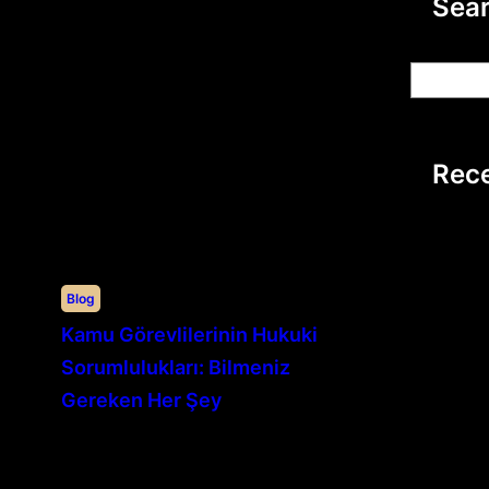
Sea
S
e
a
r
Rece
c
h
Blog
Kamu Görevlilerinin Hukuki
Sorumlulukları: Bilmeniz
Gereken Her Şey