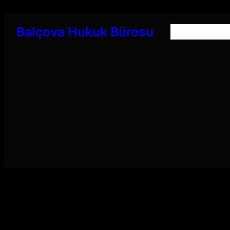
İçeriğe
geç
Balçova Hukuk Bürosu