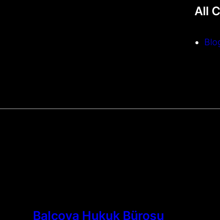
All 
Blo
Balçova Hukuk Bürosu