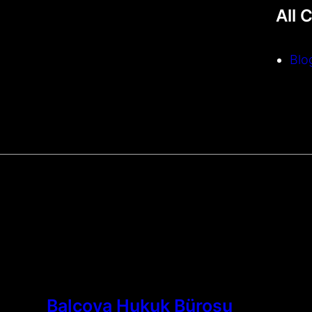
All 
Blo
Balçova Hukuk Bürosu