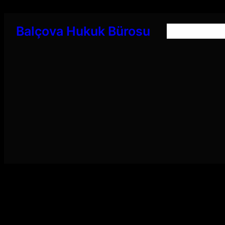
İçeriğe
geç
Balçova Hukuk Bürosu