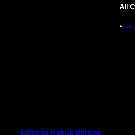
All 
Blo
Balçova Hukuk Bürosu