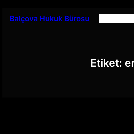
İçeriğe
geç
Balçova Hukuk Bürosu
Etiket:
e