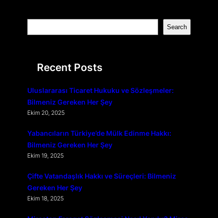
S
Search
e
a
r
Recent Posts
c
h
Uluslararası Ticaret Hukuku ve Sözleşmeler:
Bilmeniz Gereken Her Şey
Ekim 20, 2025
Yabancıların Türkiye’de Mülk Edinme Hakkı:
Bilmeniz Gereken Her Şey
Ekim 19, 2025
Çifte Vatandaşlık Hakkı ve Süreçleri: Bilmeniz
Gereken Her Şey
Ekim 18, 2025