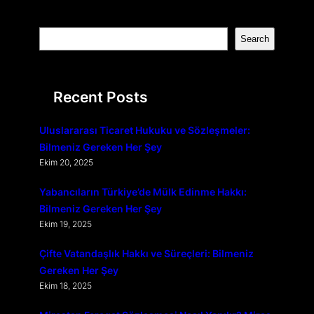
S
Search
e
a
r
Recent Posts
c
h
Uluslararası Ticaret Hukuku ve Sözleşmeler:
Bilmeniz Gereken Her Şey
Ekim 20, 2025
Yabancıların Türkiye’de Mülk Edinme Hakkı:
Bilmeniz Gereken Her Şey
Ekim 19, 2025
Çifte Vatandaşlık Hakkı ve Süreçleri: Bilmeniz
Gereken Her Şey
Ekim 18, 2025