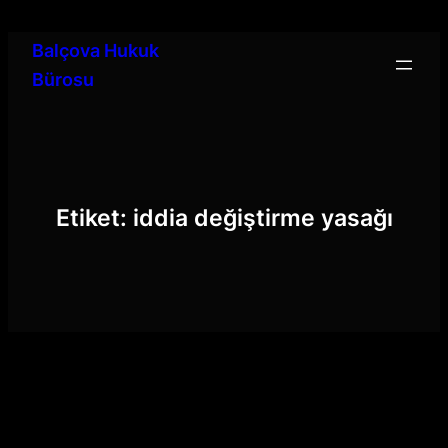
İçeriğe
geç
Balçova Hukuk
Bürosu
Etiket:
iddia değiştirme yasağı