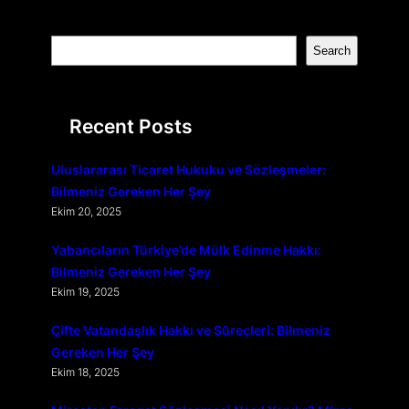
S
Search
e
a
r
Recent Posts
c
h
Uluslararası Ticaret Hukuku ve Sözleşmeler:
Bilmeniz Gereken Her Şey
Ekim 20, 2025
Yabancıların Türkiye’de Mülk Edinme Hakkı:
Bilmeniz Gereken Her Şey
Ekim 19, 2025
Çifte Vatandaşlık Hakkı ve Süreçleri: Bilmeniz
Gereken Her Şey
Ekim 18, 2025