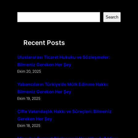
S
Search
e
a
r
Recent Posts
c
h
Uluslararası Ticaret Hukuku ve Sözleşmeler:
Bilmeniz Gereken Her Şey
Ekim 20, 2025
Yabancıların Türkiye’de Mülk Edinme Hakkı:
Bilmeniz Gereken Her Şey
Ekim 19, 2025
Çifte Vatandaşlık Hakkı ve Süreçleri: Bilmeniz
Gereken Her Şey
Ekim 18, 2025