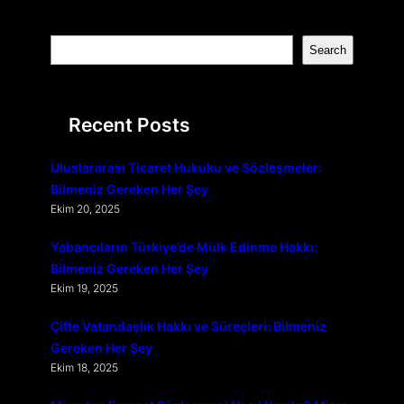
S
Search
e
a
r
Recent Posts
c
h
Uluslararası Ticaret Hukuku ve Sözleşmeler:
Bilmeniz Gereken Her Şey
Ekim 20, 2025
Yabancıların Türkiye’de Mülk Edinme Hakkı:
Bilmeniz Gereken Her Şey
Ekim 19, 2025
Çifte Vatandaşlık Hakkı ve Süreçleri: Bilmeniz
Gereken Her Şey
Ekim 18, 2025