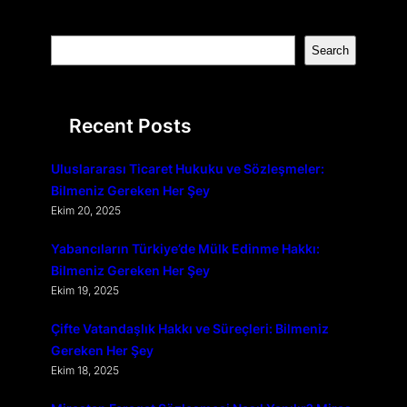
S
Search
e
a
r
Recent Posts
c
h
Uluslararası Ticaret Hukuku ve Sözleşmeler:
Bilmeniz Gereken Her Şey
Ekim 20, 2025
Yabancıların Türkiye’de Mülk Edinme Hakkı:
Bilmeniz Gereken Her Şey
Ekim 19, 2025
Çifte Vatandaşlık Hakkı ve Süreçleri: Bilmeniz
Gereken Her Şey
Ekim 18, 2025