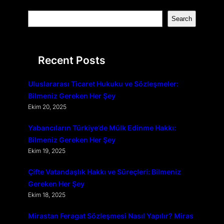
S
Search
e
a
r
Recent Posts
c
h
Uluslararası Ticaret Hukuku ve Sözleşmeler:
Bilmeniz Gereken Her Şey
Ekim 20, 2025
Yabancıların Türkiye’de Mülk Edinme Hakkı:
Bilmeniz Gereken Her Şey
Ekim 19, 2025
Çifte Vatandaşlık Hakkı ve Süreçleri: Bilmeniz
Gereken Her Şey
Ekim 18, 2025
Mirastan Feragat Sözleşmesi Nasıl Yapılır? Miras