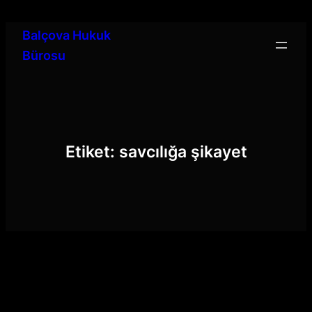
İçeriğe
geç
Balçova Hukuk
Bürosu
Etiket:
savcılığa şikayet