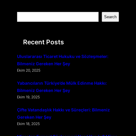
S
Search
e
a
r
Recent Posts
c
h
Uluslararası Ticaret Hukuku ve Sözleşmeler:
Bilmeniz Gereken Her Şey
Ekim 20, 2025
Yabancıların Türkiye’de Mülk Edinme Hakkı:
Bilmeniz Gereken Her Şey
Ekim 19, 2025
Çifte Vatandaşlık Hakkı ve Süreçleri: Bilmeniz
Gereken Her Şey
Ekim 18, 2025