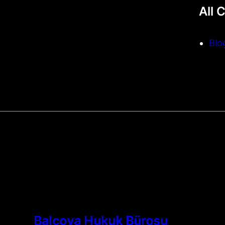
All 
Blo
Balçova Hukuk Bürosu