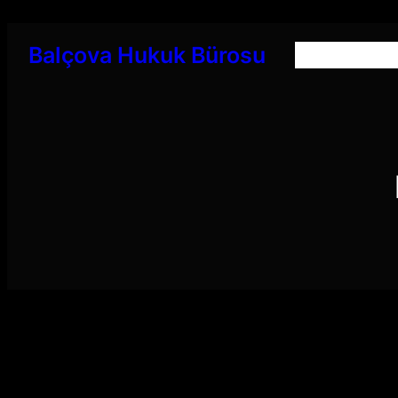
İçeriğe
geç
Balçova Hukuk Bürosu