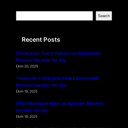
S
Search
e
a
r
Recent Posts
c
h
Uluslararası Ticaret Hukuku ve Sözleşmeler:
Bilmeniz Gereken Her Şey
Ekim 20, 2025
Yabancıların Türkiye’de Mülk Edinme Hakkı:
Bilmeniz Gereken Her Şey
Ekim 19, 2025
Çifte Vatandaşlık Hakkı ve Süreçleri: Bilmeniz
Gereken Her Şey
Ekim 18, 2025