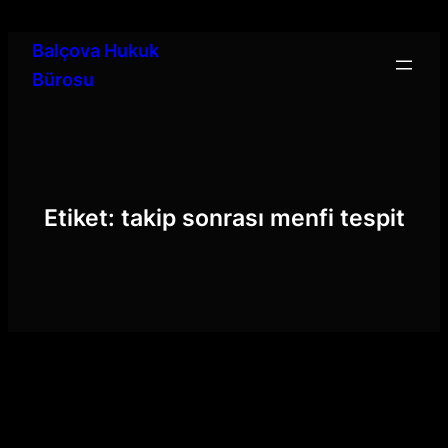
İçeriğe
geç
Balçova Hukuk
Bürosu
Etiket:
takip sonrası menfi tespit