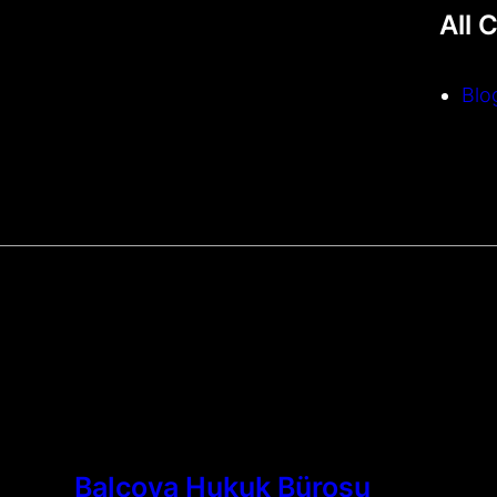
All 
Blo
Balçova Hukuk Bürosu