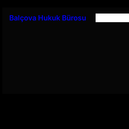
İçeriğe
geç
Balçova Hukuk Bürosu