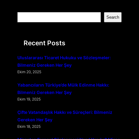
S
Search
e
a
r
Recent Posts
c
h
Uluslararası Ticaret Hukuku ve Sözleşmeler:
Bilmeniz Gereken Her Şey
Ekim 20, 2025
Yabancıların Türkiye’de Mülk Edinme Hakkı:
Bilmeniz Gereken Her Şey
Ekim 19, 2025
Çifte Vatandaşlık Hakkı ve Süreçleri: Bilmeniz
Gereken Her Şey
Ekim 18, 2025