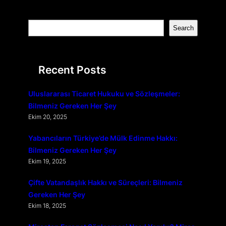
S
Search
e
a
r
Recent Posts
c
h
Uluslararası Ticaret Hukuku ve Sözleşmeler:
Bilmeniz Gereken Her Şey
Ekim 20, 2025
Yabancıların Türkiye’de Mülk Edinme Hakkı:
Bilmeniz Gereken Her Şey
Ekim 19, 2025
Çifte Vatandaşlık Hakkı ve Süreçleri: Bilmeniz
Gereken Her Şey
Ekim 18, 2025