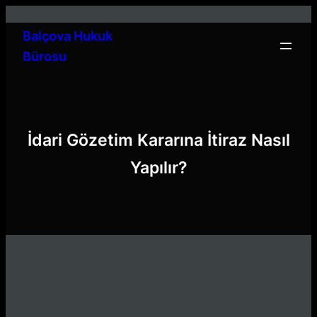
İçeriğe
geç
Balçova Hukuk
Bürosu
İdari Gözetim Kararına İtiraz Nasıl
Yapılır?