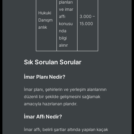
planları
ve imar
Hukuki
affı
3.000 –
Danışm
konusu
15.000
anlık
nda
bilgi
alınır
Sık Sorulan Sorular
İmar Planı Nedir?
İmar planı, şehirlerin ve yerleşim alanlarının
düzenli bir şekilde gelişmesini sağlamak
amacıyla hazırlanan plandır.
İmar Affı Nedir?
İmar affı, belirli şartlar altında yapılan kaçak