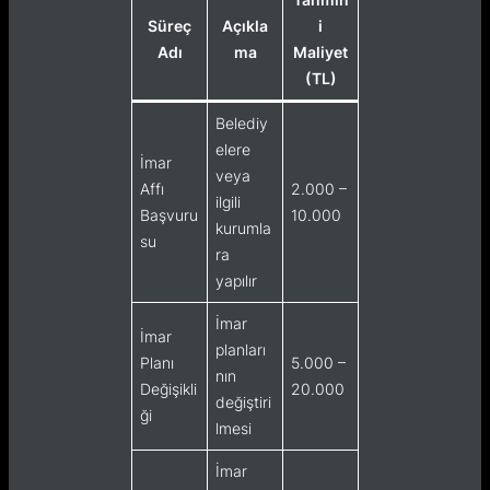
Süreç
Açıkla
i
Adı
ma
Maliyet
(TL)
Belediy
elere
İmar
veya
Affı
2.000 –
ilgili
Başvuru
10.000
kurumla
su
ra
yapılır
İmar
İmar
planları
Planı
5.000 –
nın
Değişikli
20.000
değiştiri
ği
lmesi
İmar