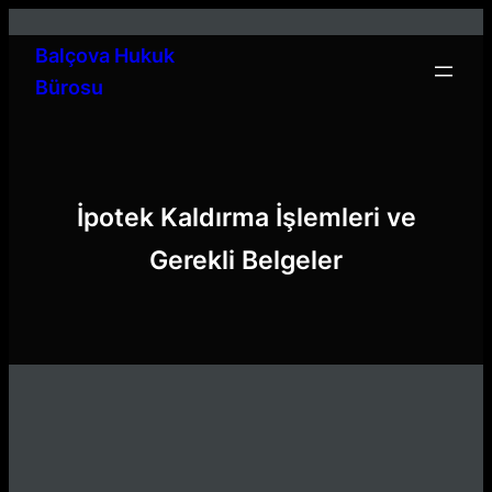
İçeriğe
geç
Balçova Hukuk
Bürosu
İpotek Kaldırma İşlemleri ve
Gerekli Belgeler