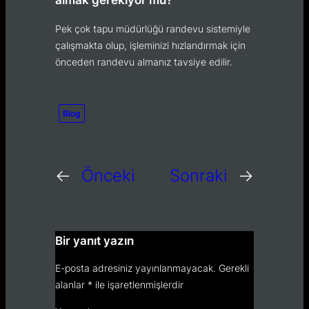
Pek çok tapu müdürlüğü randevu sistemiyle
çalışmakta olup, işleminizi hızlandırmak için
önceden randevu almanız tavsiye edilir.
Blog
←
Önceki
Sonraki
→
Bir yanıt yazın
E-posta adresiniz yayınlanmayacak.
Gerekli
alanlar
*
ile işaretlenmişlerdir