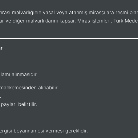
sonrası malvarlığının yasal veya atanmış mirasçılara resmi ola
lar ve diğer malvarlıklarını kapsar. Miras işlemleri, Türk Med
ar
lamı alınmasıdır.
mahkemesinden alınabilir.
.
ayları belirtilir.
 vergisi beyannamesi vermesi gereklidir.