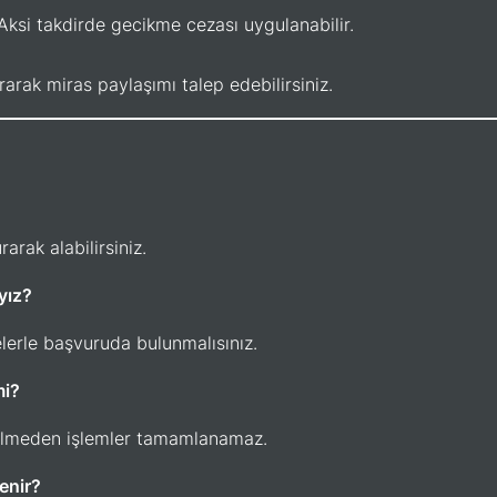
ksi takdirde gecikme cezası uygulanabilir.
ak miras paylaşımı talep edebilirsiniz.
ak alabilirsiniz.
yız?
lerle başvuruda bulunmalısınız.
mi?
erilmeden işlemler tamamlanamaz.
lenir?