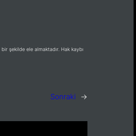
 bir şekilde ele almaktadır. Hak kaybı
Sonraki
→