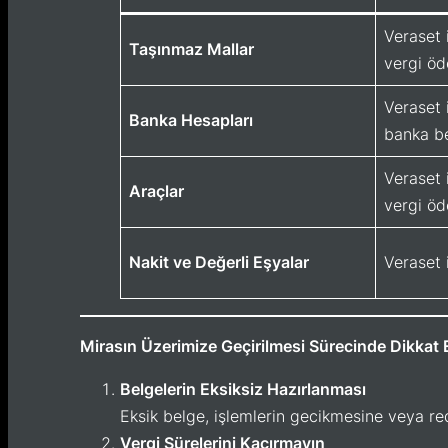
Veraset 
Taşınmaz Mallar
vergi ö
Veraset i
Banka Hesapları
banka be
Veraset i
Araçlar
vergi ö
Nakit ve Değerli Eşyalar
Veraset 
Mirasın Üzerimize Geçirilmesi Sürecinde Dikkat 
Belgelerin Eksiksiz Hazırlanması
Eksik belge, işlemlerin gecikmesine veya re
Vergi Sürelerini Kaçırmayın