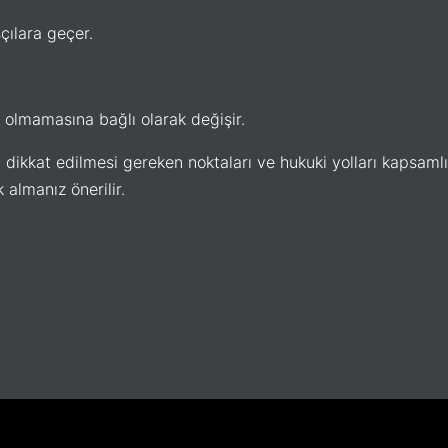
çılara geçer.
p olmamasına bağlı olarak değişir.
 dikkat edilmesi gereken noktaları ve hukuki yolları kapsamlı
almanız önerilir.