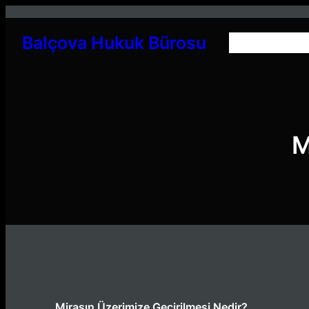
İçeriğe
geç
Balçova Hukuk Bürosu
M
Mirasın Üzerimize Geçirilmesi Nedir?