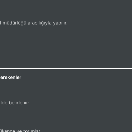
l müdürlüğü aracılığıyla yapılır.
Gerekenler
de belirlenir:
ükanne ve torunlar.