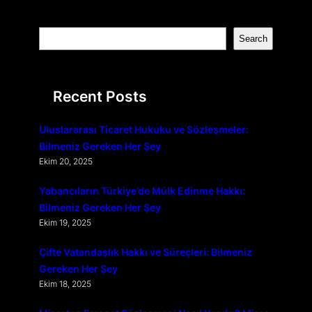
S
Search
e
a
r
Recent Posts
c
h
Uluslararası Ticaret Hukuku ve Sözleşmeler:
Bilmeniz Gereken Her Şey
Ekim 20, 2025
Yabancıların Türkiye’de Mülk Edinme Hakkı:
Bilmeniz Gereken Her Şey
Ekim 19, 2025
Çifte Vatandaşlık Hakkı ve Süreçleri: Bilmeniz
Gereken Her Şey
Ekim 18, 2025