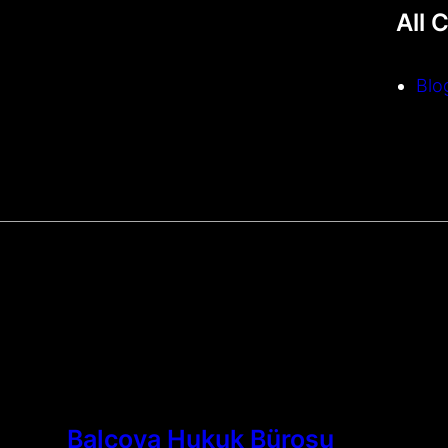
All 
Blo
Balçova Hukuk Bürosu