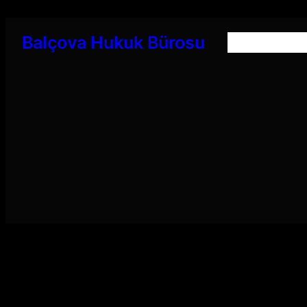
İçeriğe
geç
Balçova Hukuk Bürosu