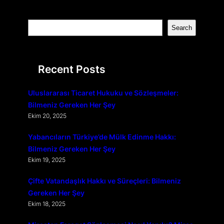
S
Search
e
a
r
Recent Posts
c
h
Uluslararası Ticaret Hukuku ve Sözleşmeler:
Bilmeniz Gereken Her Şey
Ekim 20, 2025
Yabancıların Türkiye’de Mülk Edinme Hakkı:
Bilmeniz Gereken Her Şey
Ekim 19, 2025
Çifte Vatandaşlık Hakkı ve Süreçleri: Bilmeniz
Gereken Her Şey
Ekim 18, 2025