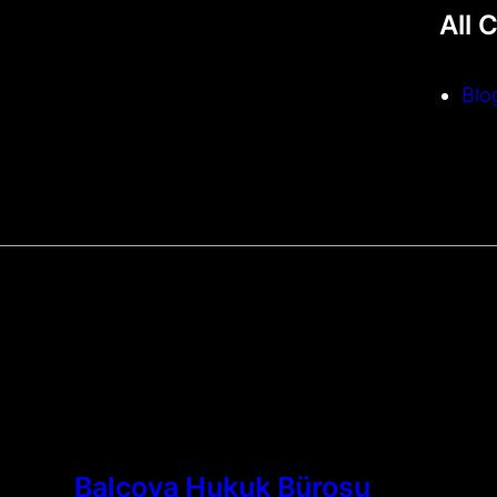
All 
Blo
Balçova Hukuk Bürosu