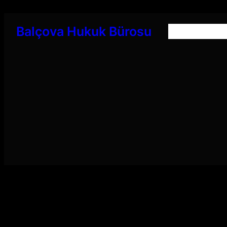
İçeriğe
geç
Balçova Hukuk Bürosu