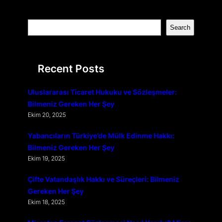
S
Search
e
a
r
Recent Posts
c
h
Uluslararası Ticaret Hukuku ve Sözleşmeler:
Bilmeniz Gereken Her Şey
Ekim 20, 2025
Yabancıların Türkiye’de Mülk Edinme Hakkı:
Bilmeniz Gereken Her Şey
Ekim 19, 2025
Çifte Vatandaşlık Hakkı ve Süreçleri: Bilmeniz
Gereken Her Şey
Ekim 18, 2025