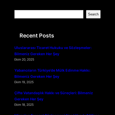
S
Search
e
a
r
Recent Posts
c
h
Uluslararası Ticaret Hukuku ve Sözleşmeler:
Bilmeniz Gereken Her Şey
Ekim 20, 2025
Yabancıların Türkiye’de Mülk Edinme Hakkı:
Bilmeniz Gereken Her Şey
Ekim 19, 2025
Çifte Vatandaşlık Hakkı ve Süreçleri: Bilmeniz
Gereken Her Şey
Ekim 18, 2025