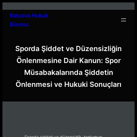
İçeriğe
geç
Balçova Hukuk
Bürosu
Sporda Şiddet ve Düzensizliğin
Önlenmesine Dair Kanun: Spor
Müsabakalarında Şiddetin
Önlenmesi ve Hukuki Sonuçları
Sporda şiddet ve düzensizlik, toplumun