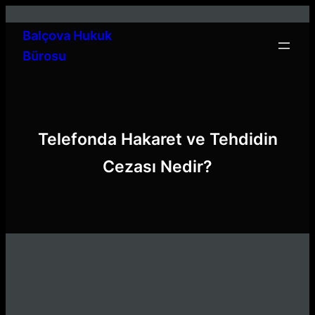
İçeriğe
geç
Balçova Hukuk
Bürosu
Telefonda Hakaret ve Tehdidin
Cezası Nedir?