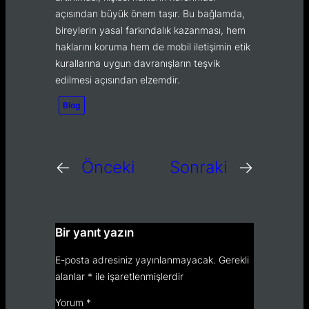
açısından büyük önem taşır. Bu bağlamda,
bireylerin yasal farkındalık kazanması, hem
haklarını koruma hem de mobil iletişimin etik
kurallarına uygun davranışların teşvik
edilmesi açısından elzemdir.
Blog
←
Önceki
Sonraki
→
Bir yanıt yazın
E-posta adresiniz yayınlanmayacak.
Gerekli
alanlar
*
ile işaretlenmişlerdir
Yorum
*