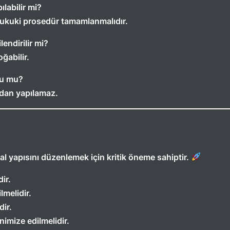
labilir mi?
e hukuki prosedür tamamlanmalıdır.
endirilir mi?
ğabilir.
nlu mu?
adan yapılamaz.
sal yapısını düzenlemek için kritik öneme sahiptir.
ir.
lmelidir.
dir.
nimize edilmelidir.