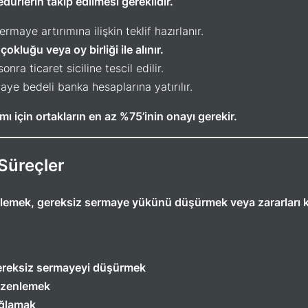
edürlerin takip edilmesi gereklidir.
rmaye artırımına ilişkin teklif hazırlanır.
çokluğu veya oy birliği ile alınır.
ra ticaret siciline tescil edilir.
ye bedeli banka hesaplarına yatırılır.
mı için ortakların en az %75’inin onayı gerekir.
Süreçler
elemek, gereksiz sermaye yükünü düşürmek veya zararları ka
 gereksiz sermayeyi düşürmek
düzenlemek
ağlamak