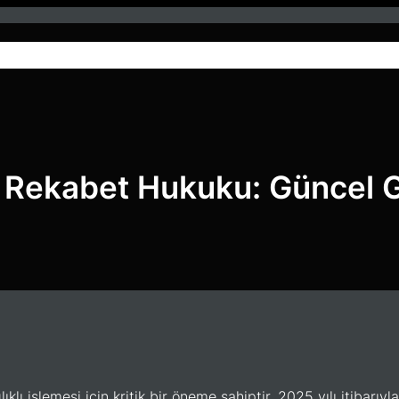
Anasayfa
Hizmetlerimiz
Blog
 Rekabet Hukuku: Güncel G
lı işlemesi için kritik bir öneme sahiptir. 2025 yılı itibarı