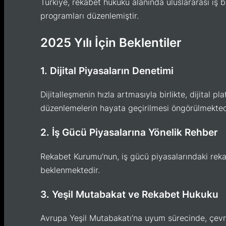
Türkiye, rekabet hukuku alanında uluslararası iş bir
programları düzenlemiştir.
2025 Yılı İçin Beklentiler
1. Dijital Piyasaların Denetimi
Dijitalleşmenin hızla artmasıyla birlikte, dijital 
düzenlemelerin hayata geçirilmesi öngörülmekted
2. İş Gücü Piyasalarına Yönelik Rehber
Rekabet Kurumu’nun, iş gücü piyasalarındaki rekabe
beklenmektedir.
3. Yeşil Mutabakat ve Rekabet Hukuku
Avrupa Yeşil Mutabakatı’na uyum sürecinde, çevre