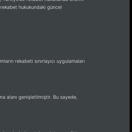
e rekabet hukukundaki güncel
rmların rekabeti sınırlayıcı uygulamaları
 alanı genişletilmiştir. Bu sayede,