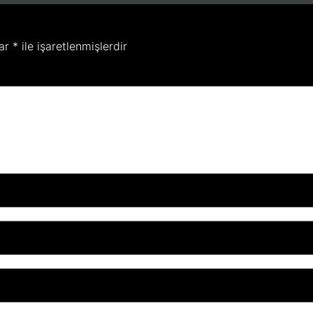
lar
*
ile işaretlenmişlerdir